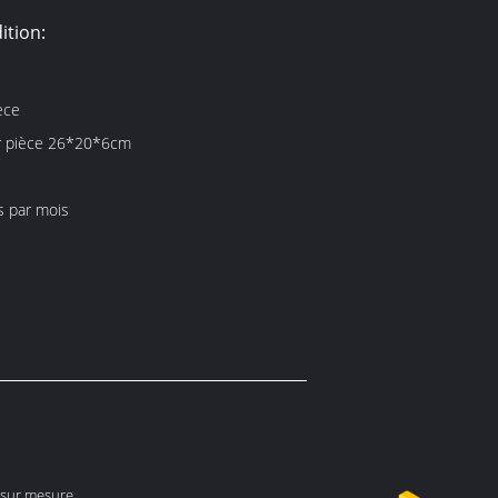
ition:
ece
r pièce 26*20*6cm
s par mois
u sur mesure