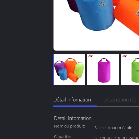
Détail Infomation
Description De 
Détail Infomation
Nom du produit:
Sac sec imperméable
Capacité:
5L 10L 20L 40L 70L ou s