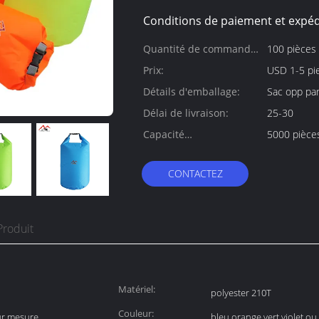
Conditions de paiement et expéd
Quantité de commande
100 pièces
min:
Prix:
USD 1-5 pi
Détails d'emballage:
Sac opp pa
Délai de livraison:
25-30
Capacité
5000 pièce
d'approvisionnement:
CONTACTEZ
Produit
Matériel:
polyester 210T
Couleur:
ur mesure
bleu orange vert violet o