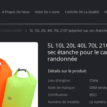
À Propos De Nous
Visite De L'usine
Contrôle De La Qualité
N
c Imperméable
5L 10L 20L 40L 70L 210T polyester sac sec étanche
5L 10L 20L 40L 70L 21
sec étanche pour le ca
randonnée
Détails sur le produit:
Lieu d'origine:
Chine
Nom de marque:
OEM service
Certification:
BSCI
Numéro de modèle:
Le numéro 