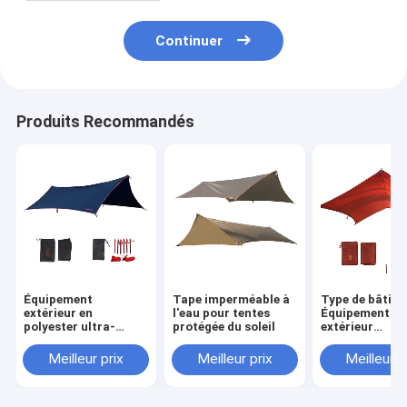
Continuer
Produits Recommandés
Équipement
Tape imperméable à
Type de bâtim
extérieur en
l'eau pour tentes
Équipement
polyester ultra-
protégée du soleil
extérieur
légère étanche
Construction 
sur le besoin
Meilleur prix
Meilleur prix
Meilleur p
Polyester abri
solaire