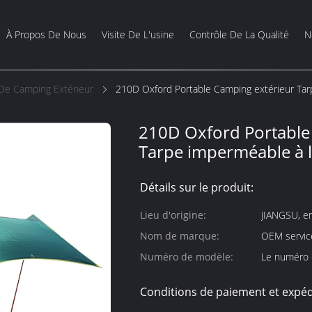
À Propos De Nous
Visite De L'usine
Contrôle De La Qualité
N
De Camping Extérieur
210D Oxford Portable Camping extérieur Tar
210D Oxford Portable
Tarpe imperméable à l
Détails sur le produit:
Lieu d'origine:
JIANGSU, e
Nom de marque:
OEM service
Numéro de modèle:
Le numéro d
Conditions de paiement et expéd