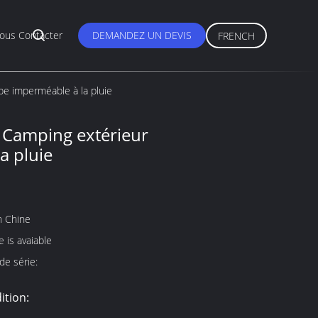
ous Contacter
DEMANDEZ UN DEVIS
FRENCH
pe imperméable à la pluie
 Camping extérieur
a pluie
n Chine
 is avaiable
e série:
ition: