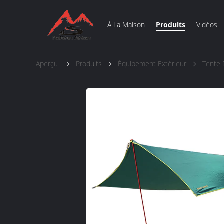
À La Maison
Produits
Vidéos
Aperçu
Produits
Équipement Extérieur
Tente 