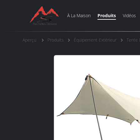
À La Maison
Produits
Vidéos
Aperçu
Produits
Équipement Extérieur
Tente 