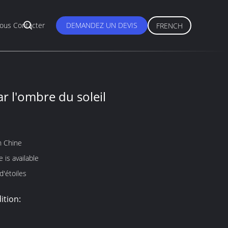
ous Contacter
DEMANDEZ UN DEVIS
FRENCH
ar l'ombre du soleil
n Chine
 is available
'étoiles
ition: