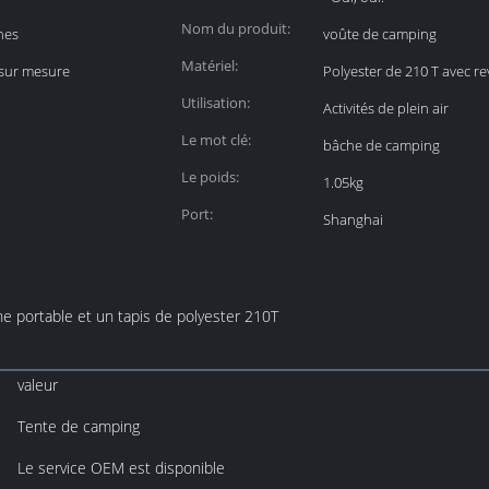
Nom du produit:
nes
voûte de camping
Matériel:
u sur mesure
Polyester de 210 T avec r
Utilisation:
Activités de plein air
Le mot clé:
bâche de camping
Le poids:
1.05kg
Port:
Shanghai
he portable et un tapis de polyester 210T
valeur
Tente de camping
Le service OEM est disponible