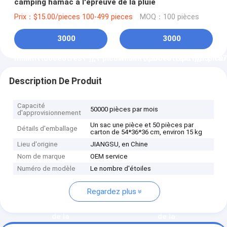
camping hamac à l'épreuve de la pluie
Prix：$15.00/pieces 100-499 pieces
MOQ：100 pièces
3000
3000
millim\\u00e8tres\"]],\"picurl\":\"\\/photo\\/pd16831187
millim\\u00e8tres\"]],\"picu
210d_oxford_tent_tarp_with_poles_camping_hammock_wit
210d_oxford_tent_tarp_with
Description De Produit
est le d\\u00e9lai de
est le d\\u00e9lai de
Capacité
50000 pièces par mois
d'approvisionnement
livraison sur 210D Tente
livraison sur 210D Tente
Un sac une pièce et 50 pièces par
Détails d'emballage
carton de 54*36*36 cm, environ 15 kg
d&#039;Oxford Tarte
d&#039;Oxford Tarte
Lieu d'origine
JIANGSU, en Chine
Nom de marque
OEM service
avec Polonais Tente de
avec Polonais Tente de
Numéro de modèle
Le nombre d'étoiles
camping hamac \\u00e0
camping hamac \\u00e0
Regardez plus
l&#039;\\u00e9preuve
l&#039;\\u00e9preuve
de la
de la