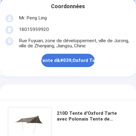
pluie\",\"username\":\"Ling\"}","","","","meilleur
pluie\",\"username\":\"Ling\"}"
Coordonnées
prix");' class="callNow">
class="contact">
Mr. Peng Ling
meilleur prix
Contactez
18015959920
0 millim\\u00e8tres\"]],\"picurl\":\"\\/photo\\/pd168311873-
Rue Fuyuan, zone de développement, ville de Jurong,
ville de Zhenjiang, Jiangsu, Chine.
p_with_poles_camping_hammock_with_tarp_rainproof.jpg\",\
 livraison sur 210D Tente d&#039;Oxford Tarte avec Polonai
39;\\u00e9preuve de la pluie\",\"username\":\"Ling\"}","","","
Contactez
210D Tente d'Oxford Tarte
avec Polonais Tente de
camping hamac à l'épreuve de
la pluie