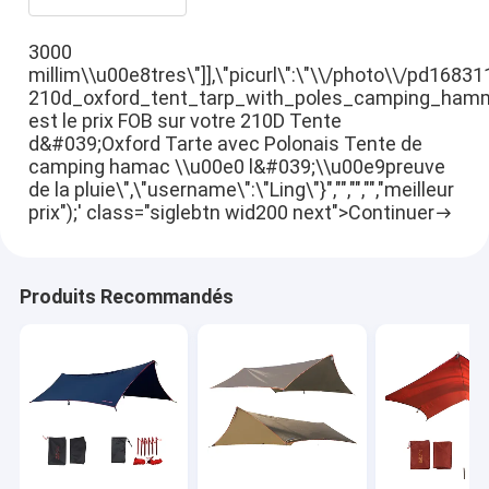
3000
millim\\u00e8tres\"]],\"picurl\":\"\\/photo\\/pd1683
210d_oxford_tent_tarp_with_poles_camping_hammock
est le prix FOB sur votre 210D Tente
d&#039;Oxford Tarte avec Polonais Tente de
camping hamac \\u00e0 l&#039;\\u00e9preuve
de la pluie\",\"username\":\"Ling\"}","","","","meilleur
prix");' class="siglebtn wid200 next">Continuer
Produits Recommandés