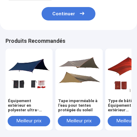
Continuer
Produits Recommandés
Équipement
Tape imperméable à
Type de bâtim
extérieur en
l'eau pour tentes
Équipement
polyester ultra-
protégée du soleil
extérieur
légère étanche
Construction 
sur le besoin
Meilleur prix
Meilleur prix
Meilleur p
Polyester abri
solaire