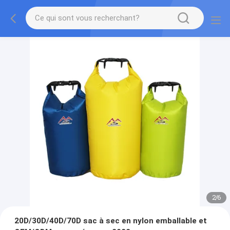
2
/
6
20D/30D/40D/70D sac à sec en nylon emballable et