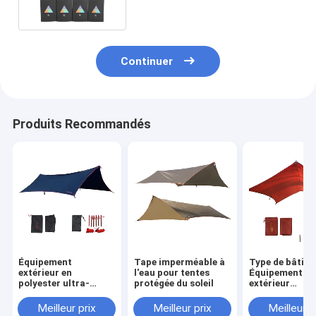
Continuer
Produits Recommandés
Équipement
Tape imperméable à
Type de bâtim
extérieur en
l'eau pour tentes
Équipement
polyester ultra-
protégée du soleil
extérieur
légère étanche
Construction 
sur le besoin
Meilleur prix
Meilleur prix
Meilleur p
Polyester abri