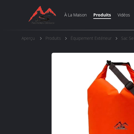
À La Maison
Produits
Vidéos
Aperçu
Produits
Équipement Extérieur
Sac Se