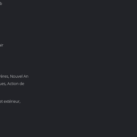
ob
ir
Pères, Nouvel An
ues, Action de
et extérieur,