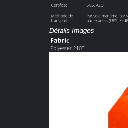
Certificat
SGS, AZO
Méthode de
Par voie maritime, par 
transport
par express (UPS, FedE
Détails Images
Fabri
c
Polyester 210T