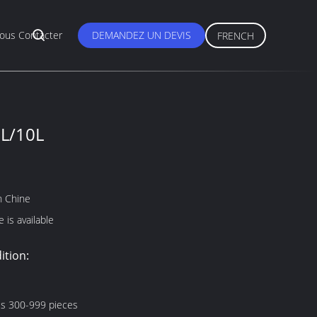
ous Contacter
DEMANDEZ UN DEVIS
FRENCH
5L/10L
n Chine
 is available
ition:
es 300-999 pieces