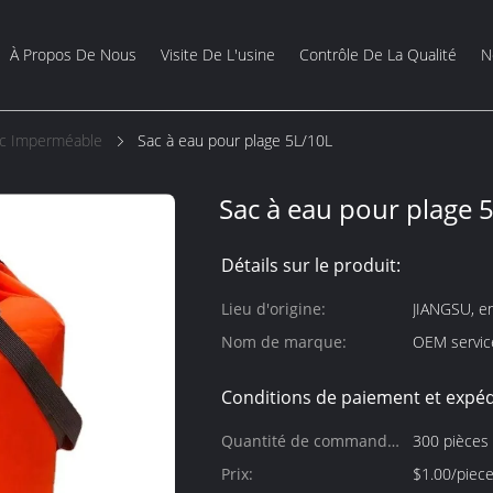
À Propos De Nous
Visite De L'usine
Contrôle De La Qualité
N
c Imperméable
Sac à eau pour plage 5L/10L
Sac à eau pour plage 
Détails sur le produit:
Lieu d'origine:
JIANGSU, e
Nom de marque:
OEM service
Conditions de paiement et expéd
Quantité de commande
300 pièces
min:
Prix:
$1.00/piec