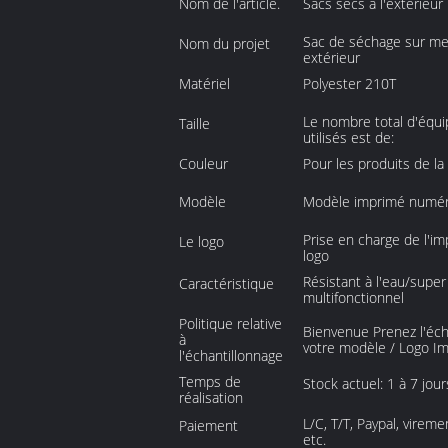
Nom de l'article.
Sacs secs à l'extérieur
Sac de séchage sur mes
Nom du projet
extérieur
Matériel
Polyester 210T
Le nombre total d'équ
Taille
utilisés est de:
Couleur
Pour les produits de la
Modèle
Modèle imprimé numé
Prise en charge de l'i
Le logo
logo
Résistant à l'eau/super 
Caractéristique
multifonctionnel
Politique relative
Bienvenue Prenez l'éch
à
votre modèle / Logo I
l'échantillonnage
Temps de
Stock actuel: 1 à 7 jour
réalisation
L/C, T/T, Paypal, vireme
Paiement
etc.