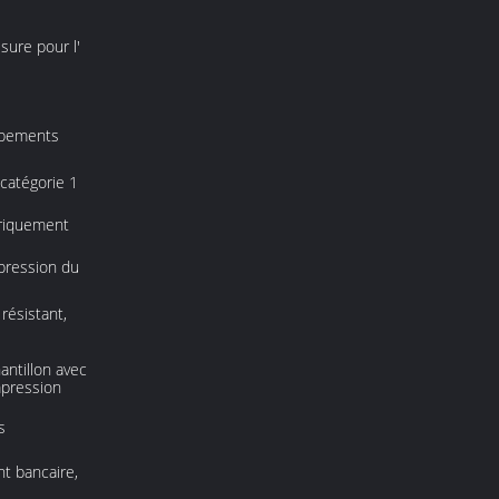
ure pour l'
ipements
 catégorie 1
riquement
mpression du
résistant,
antillon avec
mpression
s
nt bancaire,