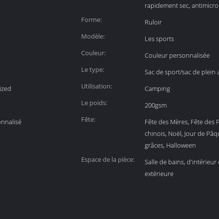
rapidement sec, antimicr
Forme:
Ruloir
Modèle:
Les sports
Couleur:
Couleur personnalisée
Le type:
Sac de sport/sac de plein a
Utilisation:
ized
Camping
Le poids:
200gsm
Fête:
onnalisé
Fête des Mères, Fête des 
chinois, Noël, Jour de Pâq
grâces, Halloween
Espace de la pièce:
Salle de bains, d'intérieur 
extérieure