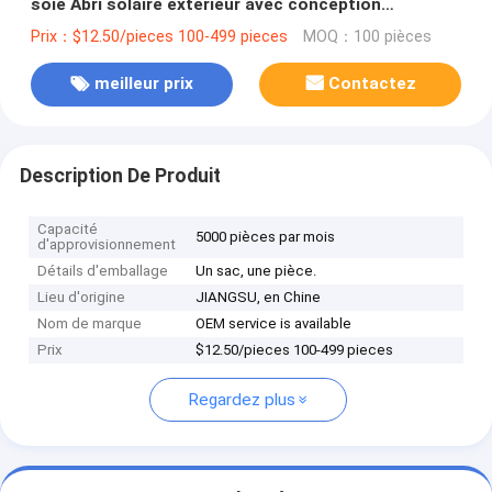
soie Abri solaire extérieur avec conception
imperméable à l'eau
Prix：$12.50/pieces 100-499 pieces
MOQ：100 pièces
meilleur prix
Contactez
Description De Produit
Capacité
5000 pièces par mois
d'approvisionnement
Détails d'emballage
Un sac, une pièce.
Lieu d'origine
JIANGSU, en Chine
Nom de marque
OEM service is available
Prix
$12.50/pieces 100-499 pieces
Regardez plus