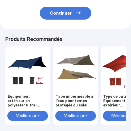
Continuer
Produits Recommandés
Équipement
Tape imperméable à
Type de bâtim
extérieur en
l'eau pour tentes
Équipement
polyester ultra-
protégée du soleil
extérieur
légère étanche
Construction 
sur le besoin
Meilleur prix
Meilleur prix
Meilleur p
Polyester abri
solaire