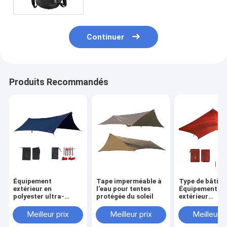
Continuer
Produits Recommandés
Équipement
Tape imperméable à
Type de bâtim
extérieur en
l'eau pour tentes
Équipement
polyester ultra-
protégée du soleil
extérieur
légère étanche
Construction 
sur le besoin
Meilleur prix
Meilleur prix
Meilleur p
Polyester abri
solaire