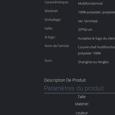
Caractéristique:
Multifonctionnel
Matériel:
100% polyester, polyest
Emballage:
sac 1pcs/opp
taille:
25*50 cm
le logo:
Acceptez le logo du clien
Nom de l'article:
Couvre-chef multifoncti
polyester 100%
Port:
Shanghai ou Ningbo
Description De Produit
Paramètres du produit
Taille
Matériel
couleur