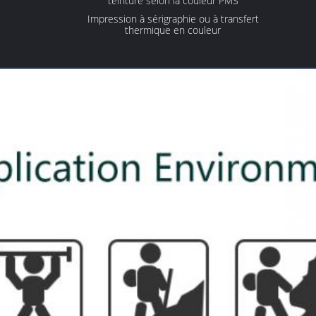
teinture selon la couleur PMS
Impression à sérigraphie ou à transfert
thermique en couleur