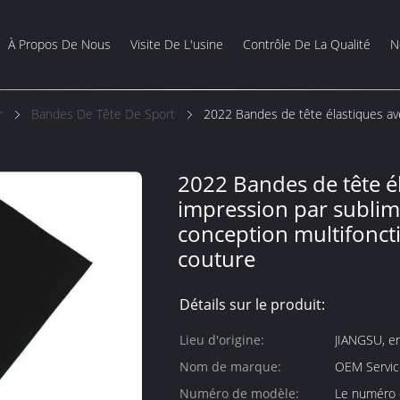
À Propos De Nous
Visite De L'usine
Contrôle De La Qualité
N
r
Bandes De Tête De Sport
2022 Bandes de tête élastiques av
2022 Bandes de tête é
impression par sublim
conception multifonct
couture
Détails sur le produit:
Lieu d'origine:
JIANGSU, e
Nom de marque:
OEM Service
Numéro de modèle:
Le numéro d