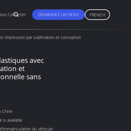
ous Contacter
DEMANDEZ UN DEVIS
FRENCH
ec impression par sublimation et conception
lastiques avec
ation et
ionnelle sans
n Chine
 is available
'immatriculation du véhicule