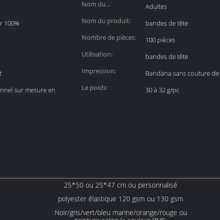
Nom du
Adultes
département:
Nom du produit:
er 100%
bandes de tête
Nombre de pièces:
100 pièces
Utilisation:
bandes de tête
Impression:
t
Bandana sans couture de
Le poids:
onnel sur mesure en
30 à 32 g/pc
25*50 ou 25*47 cm ou personnalisé
polyester élastique 120 gsm ou 130 gsm
Noir/gris/vert/bleu marine/orange/rouge ou