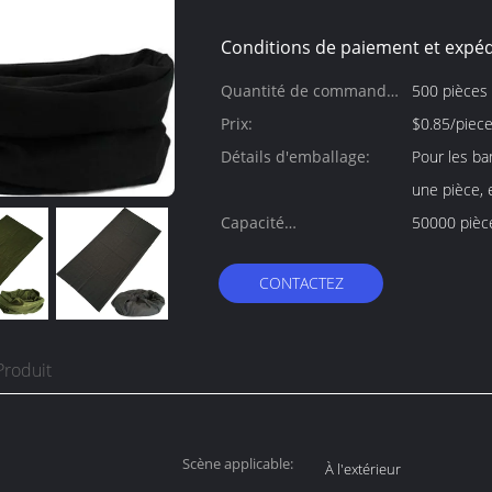
Conditions de paiement et expéd
Quantité de commande
500 pièces
min:
Prix:
$0.85/piec
Détails d'emballage:
Pour les ba
une pièce, 
Capacité
50000 pièc
d'approvisionnement:
CONTACTEZ
Produit
Scène applicable:
À l'extérieur