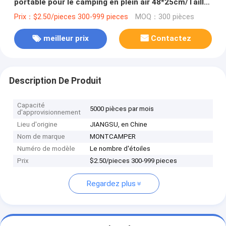
portable pour le camping en plein air 48*25cm/Taille
personnalisée
Prix：$2.50/pieces 300-999 pieces
MOQ：300 pièces
meilleur prix
Contactez
Description De Produit
Capacité
5000 pièces par mois
d'approvisionnement
Lieu d'origine
JIANGSU, en Chine
Nom de marque
MONTCAMPER
Numéro de modèle
Le nombre d'étoiles
Prix
$2.50/pieces 300-999 pieces
Regardez plus