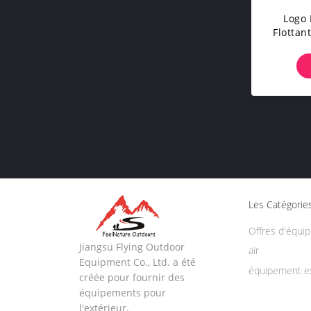
Logo 
Flottan
En Bas
Les Catégorie
Offres d'équi
Jiangsu Flying Outdoor
air
Equipment Co., Ltd. a été
équipement ex
créée pour fournir des
équipements pour
l'extérieur.