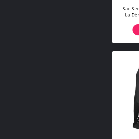
Sac Sec
La Dé
Campi
20D