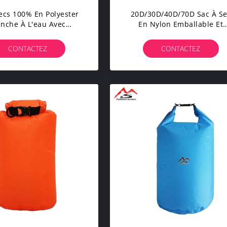
ecs 100% En Polyester
20D/30D/40D/70D Sac À S
anche À L'eau Avec
En Nylon Emballable Et
evêtement En PU
OEM/ODM Proposés Pour 2
ge/vert/bleu/violet
CONTACTEZ
CONTACTEZ