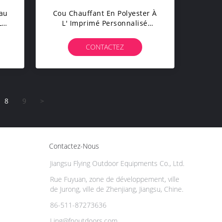
Eau
Cou Chauffant En Polyester À
La
L' Imprimé Personnalisé
s
Gaiter De Cou Pour Les Sports
Et Les Activités De Plein Air
CONTACTEZ
8
9
>
Contactez-Nous
Jiangsu Flying Outdoor Equipments Co., Ltd.
Rue Fuyuan, zone de développement, ville
de Jurong, ville de Zhenjiang, Jiangsu, Chine.
86-511-87273636
Ling@fnoutdoors.com