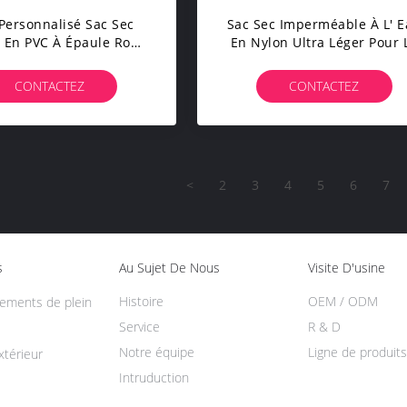
Personnalisé Sac Sec
Sac Sec Imperméable À L' 
t En PVC À Épaule Rond
En Nylon Ultra Léger Pour 
 Orange Ou Sur Mesure
Randonnée Et Les Voyage
CONTACTEZ
CONTACTEZ
<
2
3
4
5
6
7
s
Au Sujet De Nous
Visite D'usine
Histoire
OEM / ODM
pements de plein
Service
R & D
Notre équipe
Ligne de produits
térieur
Intruduction