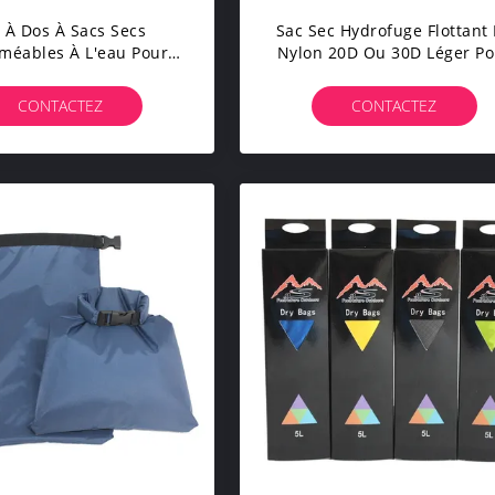
 À Dos À Sacs Secs
Sac Sec Hydrofuge Flottant
méables À L'eau Pour
Nylon 20D Ou 30D Léger Po
rts De Plein Air Et Les
Le Camping De Randonnée
ements Essentiels De
Plein Air
CONTACTEZ
CONTACTEZ
Camping