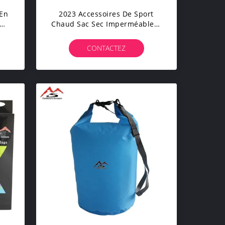
 En
2023 Accessoires De Sport
ur
Chaud Sac Sec Imperméable À
 En
L'eau Avec OEM / ODM Offert
CONTACTEZ