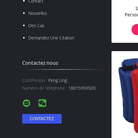
Contact
S
Nouvelles
Perso
Face Ga
Des Cas
De Pl
Demandez Une Citation
Contactez nous
ContPerson :
Peng Ling
Numéro de téléphone :
18015959920