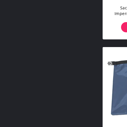
Sac
Imper
Les Spo
Équip