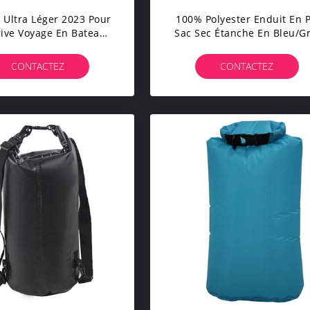
 Ultra Léger 2023 Pour
100% Polyester Enduit En 
rive Voyage En Bateau
Sac Sec Étanche En Bleu/gr
ng Randonnée Verte
Foncé/jaune/vert
/30D/40D/70D Nylon
CONTACTEZ
CONTACTEZ