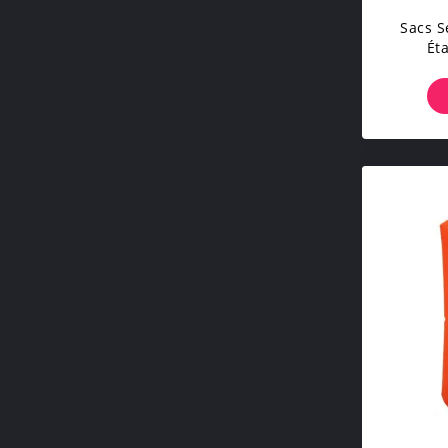
Sacs S
Ét
R
Oran