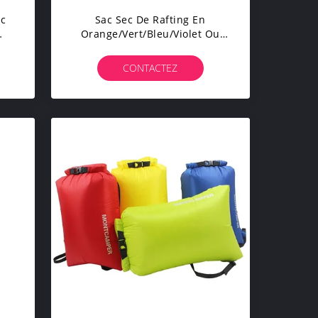
ec
Sac Sec De Rafting En
Orange/vert/bleu/violet Ou
022
Style Personnalisé Pour Les
Expéditions Nautiques
CONTACTEZ