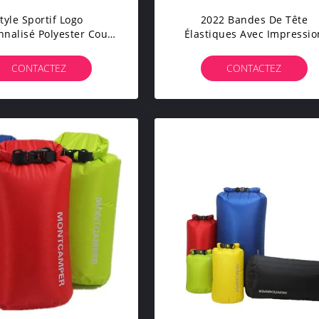
tyle Sportif Logo
2022 Bandes De Tête
nnalisé Polyester Cou
Élastiques Avec Impressio
iter Pour Les Activités
Par Sublimation Et Concept
ein Air Personnalisé
Multifonctionnelle Sans
CONTACTEZ
CONTACTEZ
Couture