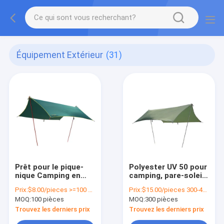
Équipement Extérieur
(31)
Prêt pour le pique-
Polyester UV 50 pour
nique Camping en
camping, pare-soleil
plein air Tarp Hamac
étanche à l'eau avec
Prix:
$8.00/pieces >=100 pieces
Prix:
$15.00/pieces 300-499 pieces
Camping Pluie Léger
logo personnalisé
MOQ:
100 pièces
MOQ:
300 pièces
Trouvez les derniers prix
Trouvez les derniers prix