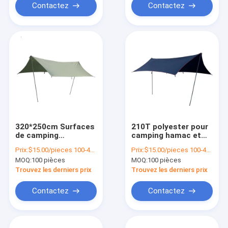
Contactez
Contactez
320*250cm Surfaces
210T polyester pour
de camping
camping hamac et
extérieures Tarte
bâtonnet grand
Prix:
$15.00/pieces 100-499 pieces
Prix:
$15.00/pieces 100-499 pieces
étanche Abri solaire
multi-fonction
MOQ:
100 pièces
MOQ:
100 pièces
pour tente familiale
Trouvez les derniers prix
Trouvez les derniers prix
Contactez
Contactez