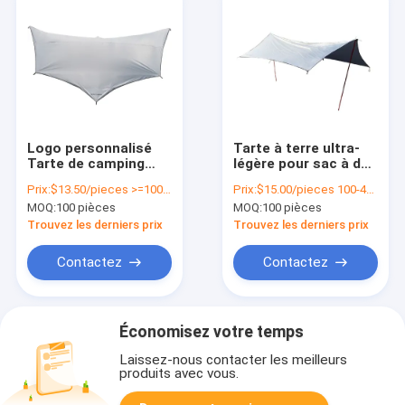
Logo personnalisé
Tarte à terre ultra-
Tarte de camping
légère pour sac à dos
extérieur
portable 2.95*3.6 M
Prix:
$13.50/pieces >=100 pieces
Prix:
$15.00/pieces 100-499 pieces
imperméable à l'eau
210T Taffeta de
MOQ:
100 pièces
MOQ:
100 pièces
pour la protection
polyester
contre la pluie et le
Trouvez les derniers prix
Trouvez les derniers prix
soleil
Contactez
Contactez
Économisez votre temps
Laissez-nous contacter les meilleurs
produits avec vous.